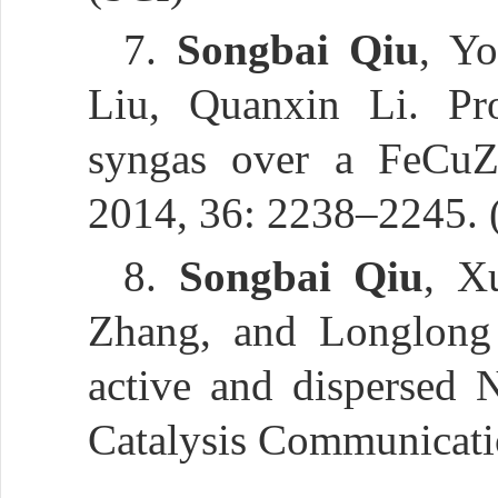
7.
Songbai Qiu
, Y
Liu, Quanxin Li. Pro
syngas over a FeCuZn
2014, 36: 2238–2245. 
8.
Songbai Qiu
, X
Zhang, and Longlong
active and dispersed 
Catalysis Communicati