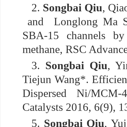
2.
Songbai Qiu
, Qi
and Longlong Ma Sim
SBA-15 channels by 
methane, RSC Advance
3.
Songbai Qiu
, Y
Tiejun Wang*. Efficie
Dispersed Ni/MCM-
Catalysts 2016, 6(9), 1
5.
Songbai Qiu
, Yu