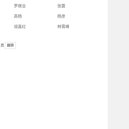
罗继业
张震
高杨
杨彦
俎喜红
林霄峰
1页
跳转