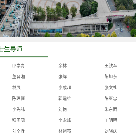
士生导师
邱学青
余林
王铁军
董晋湘
张辉
陈旭东
林展
李成超
张文礼
陈理恒
郭建维
陈继忠
李先纬
刘艳
朱东雨
穆英啸
李永峰
丁明明
刘全兵
林绪亮
刘晓庆