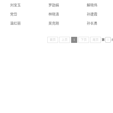
刘宝玉
罗劭娟
解晓伟
党岱
林晓清
孙建霞
温红丽
吴克刚
孙长勇
首页
上页
1
下页
尾页
第
/