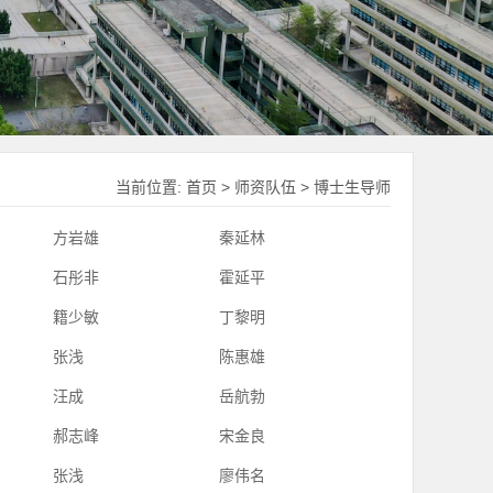
当前位置:
首页
>
师资队伍
>
博士生导师
方岩雄
秦延林
石彤非
霍延平
籍少敏
丁黎明
张浅
陈惠雄
汪成
岳航勃
郝志峰
宋金良
张浅
廖伟名