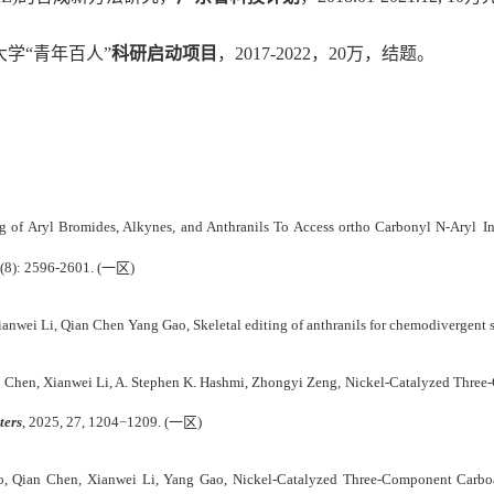
大学
“
青年百人
”
科研启动项目
，
2017-2022
，
20
万，
结题
。
ng
of Aryl Bromides, Alkynes, and Anthranils To Access ortho Carbonyl N-Aryl
I
(8): 2596-2601
. (
一区
)
Xianwei Li, Qian Chen Yang Gao
, Skeletal editing of anthranils for chemodivergent 
n Chen, Xianwei Li, A. Stephen K. Hashmi, Zhongyi Zeng, Nickel-Catalyzed Thre
ters
, 2025, 27, 1204−1209.
(
一区
)
, Qian Chen, Xianwei Li, Yang Gao, Nickel-Catalyzed Three-Component Carboam