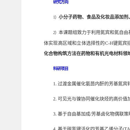
研究方向
小
分子药物、食品及化妆品添加剂
1
）
本课题组致力于利用氮宾和氮自由
2
）
体实现高区域和立体选择性的
C-H
键氮宾
化合物构筑方法在药物和有机光电材料领
科研项目
1.
过渡金属催化氨茴内酐的芳基氮宾
2.
可见光与镍协同催化炔烃的高价值
3.
基于自由基加成
/
芳基卤化物偶联策
4.
基于碳氢键活化四芳基乙烯分子
(TA