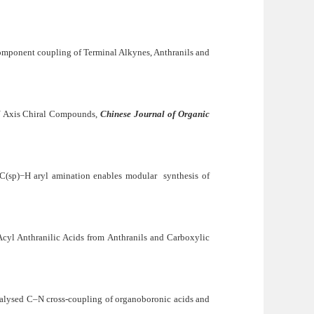
ponent coupling of Terminal Alkynes, Anthranils and
 Axis Chiral Compounds,
Chinese Journal of Organic
(sp)−H aryl amination enables modular synthesis of
yl Anthranilic Acids from Anthranils and Carboxylic
lysed C–N cross-coupling of organoboronic acids and