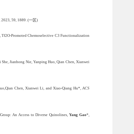
, 2023, 59, 1889.
(
一区
)
, Tf2O‐Promoted Chemoselective C3 Functionalization
i She, Jianhong Nie, Yanping Huo, Qian Chen, Xianwei
Huo,Qian Chen, Xianwei Li, and Xiao-Qiang Hu*,
ACS
Group: An Access to Diverse Quinolines,
Yang Gao
*,