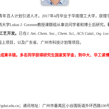
青年百人计划引进人才。
2017
年
4
月毕业于华南理工大学，获理
鸿大学
Lukas J. Goossen
教授课题组从事访问学者和博士后研究。
工艺开发
。
已在
J. Am. Chem. Soc., Chem. Sci., ACS Catal.,
Org. Lett
面上项目
，
以及广东省、广州市科技计划
等项目。
，
成果丰硕。多名同学获得研究生国家奖学金，到中大、华工读
gdut.edu.cn
；通讯地址：广州市番禺区小谷围街道外环西路
100