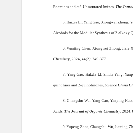
Enamines and α,β-Unsaturated Imines,
The Journ
5.
Haixia Li, Yang Gao, Xiongwei Zhong, Y
Alcohols for the Modular Synthesis of 2-alkoxy 
6.
Wanting Chen, Xiongwei Zhong, Jiale X
Chemistry
,
2024, 44(2): 349-377.
7.
Yang Gao, Haixia Li, Simin Yang, Yanp
quinolines and 2-quinolinones,
Science China Ch
8.
Changshu Wu, Yang Gao, Yanping Huo, X
Acids,
The Journal of Organic Chemistry
, 2024,
9.
Yupeng Zhao, Changshu Wu, Jiaming Zha