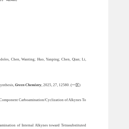
ndoles,
Chen, Wanting
;
Huo, Yanping; Chen, Qian; Li,
synthesis,
Green Chemistry
,
2025, 27, 12580.
(
一区
)
e-Component Carboamination/Cyclization of Alkynes To
ination of Internal Alkynes toward Tetrasubstituted