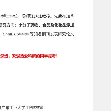
学博士学位，导师江焕峰教授。先后在加拿
研究方向：
小分子药物、食品及化妆品添加
Chem. Commun.
等知名期刊发表研究论文
.,
博深造，
欢迎
热爱科研的同学
报考！
号广东工业大学工四
525
室