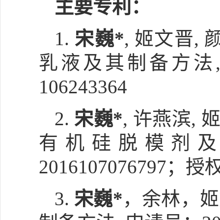
主要专利：
1.
宋巍*
, 姬文晋,
乳液及其制备方法, 申
106243364
2.
宋巍*
, 许燕滨, 
有机硅脱模剂及
2016107076797；授
3.
宋巍*
，余林，姬