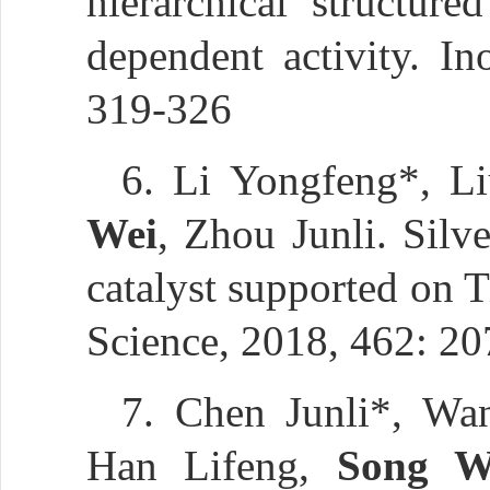
hierarchical struct
dependent activity. In
319-326
6. Li Yongfeng*, L
Wei
, Zhou Junli. Silve
catalyst supported on 
Science, 2018, 462: 2
7. Chen Junli*, Wa
Han Lifeng,
Song W