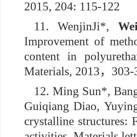
2015, 204: 115-122
11. WenjinJi*,
We
Improvement of metho
content in polyureth
Materials, 2013，303
12. Ming Sun*, Bang
Guiqiang Diao, Yuying
crystalline structures:
activities. Materials 