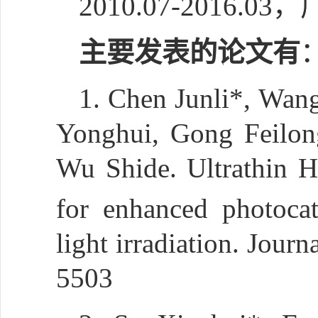
2010.07-201
主要发表的论文有
1. Chen Junli*, Wan
Yonghui, Gong Feilon
Wu Shide. Ultrathin 
for enhanced photocat
light irradiation. Jour
5503