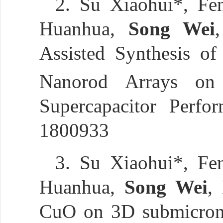
2. Su Xiaohui*, F
Huanhua,
Song Wei
Assisted Synthesis of
Nanorod Arrays on
Supercapacitor Perfo
1800933
3. Su Xiaohui*, F
Huanhua,
Song Wei
,
CuO on 3D submicron-p