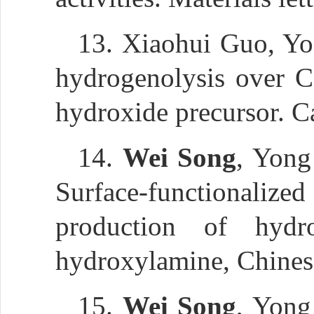
13. Xiaohui Guo, Y
hydrogenolysis over C
hydroxide precursor. 
14.
Wei Song
, Yong
Surface-functionalize
production of hydr
hydroxylamine, Chinese
15.
Wei Song
, Yong