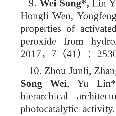
9.
Wei Song*,
Lin Y
Hongli Wen, Yongfeng L
properties of activat
peroxide from hydr
2017，7（41）：2530
10. Zhou Junli, Zha
Song Wei
, Yu Lin*
hierarchical archite
photocatalytic activi