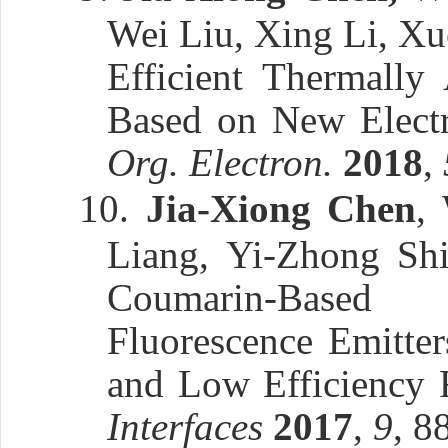
Wei Liu, Xing Li, X
Efficient Thermally
Based on New Electr
Org. Electron.
2018
,
10.
Jia-Xiong Chen
,
Liang, Yi-Zhong Sh
Coumarin-Based
Fluorescence Emitte
and Low Efficiency 
Interfaces
2017
,
9
, 8