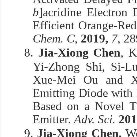
b
]acridine Electron
Efficient Orange-Re
Chem. C
,
2019,
7
, 2
8.
Jia-Xiong Chen
, 
Yi-Zhong Shi, Si-L
Xue-Mei Ou and Xi
Emitting Diode with
Based on a Novel Th
Emitter.
Adv. Sci.
201
9.
Jia-Xiong Chen,
We