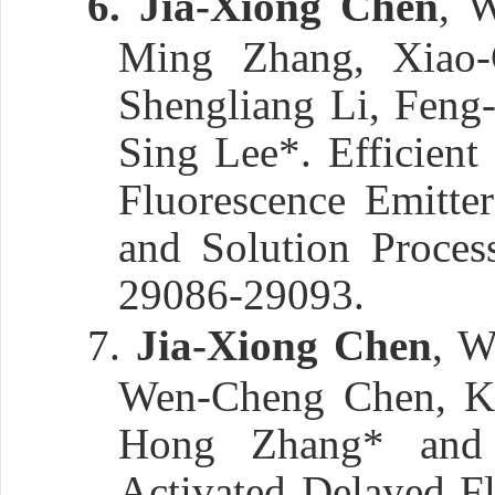
6.
Jia-Xiong Chen
, 
Ming Zhang, Xiao-
Shengliang Li, Fen
Sing Lee*. Efficien
Fluorescence Emitte
and Solution Proces
29086-29093.
7.
Jia-Xiong Chen
, W
Wen-Cheng Chen, Ka
Hong Zhang* and 
Activated Delayed Fl