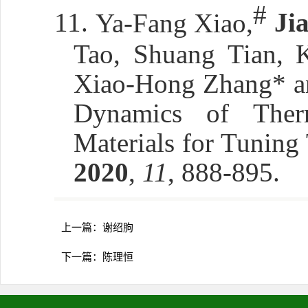
#
11.
Ya-Fang Xiao,
Ji
Tao, Shuang Tian, 
Xiao-Hong Zhang* an
Dynamics of Therm
Materials for Tunin
2020
,
11
, 888-895.
上一篇：
​谢绍朐
下一篇：
陈理恒