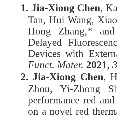
1.
Jia-Xiong Chen
, K
Tan, Hui Wang, Xiao
Hong Zhang,* and 
Delayed Fluorescen
Devices with Exter
Funct. Mater.
2021
,
2.
Jia-Xiong Chen
, 
Zhou, Yi-Zhong Sh
performance red and 
on a novel red therma